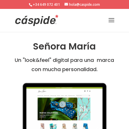
+34 649 072 401
hola@caspide.com
Señora María
Un "look&feel" digital para una marca
con mucha personalidad.